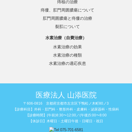
痔核の治療
痔瘻、肛門周囲膿瘍について
肛門周囲膿瘍と痔瘻の治療
裂肛について
水素治療（自費治療）
水素治療の効果
水素治療の種類
水素治療の適応疾患
医療法人 山添医院
〒606-0816 京都府京都市左京区下鴨松ノ木町80ノ3
【診療科目】外科・肛門科・整形外科・皮膚科・泌尿器科・性病科
【診療時間】(午前)8:30〜12:00／(午後)5:00〜8:00
【休診日】木曜日・土曜日午後・日曜日・祝日