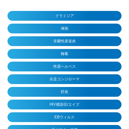
クラミジア
淋病
非菌性尿道炎
梅毒
性器ヘルペス
尖圭コンジローマ
肝炎
HIV感染症/エイズ
EBウィルス