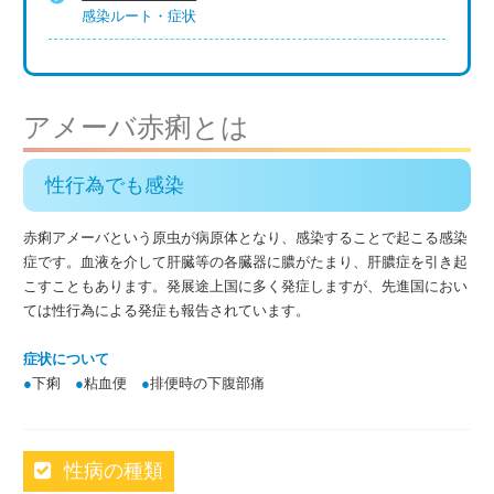
感染ルート・症状
アメーバ赤痢とは
性行為でも感染
赤痢アメーバという原虫が病原体となり、感染することで起こる感染
症です。血液を介して肝臓等の各臓器に膿がたまり、肝膿症を引き起
こすこともあります。発展途上国に多く発症しますが、先進国におい
ては性行為による発症も報告されています。
症状について
●
下痢
●
粘血便
●
排便時の下腹部痛
性病の種類