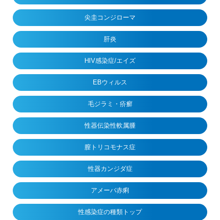
尖圭コンジローマ
肝炎
HIV感染症/エイズ
EBウィルス
毛ジラミ・疥癬
性器伝染性軟属腫
膣トリコモナス症
性器カンジダ症
アメーバ赤痢
性感染症の種類トップ