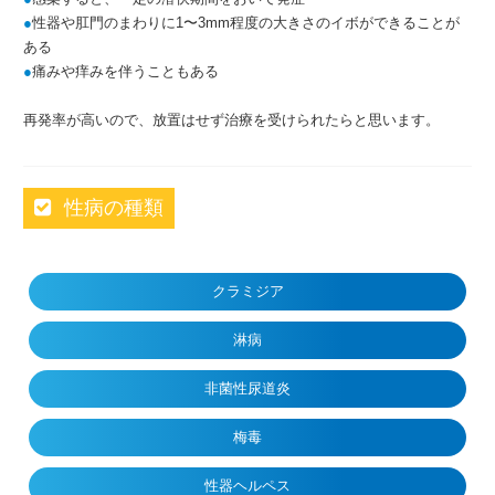
●
性器や肛門のまわりに
1〜3mm程度の大きさのイボができることが
ある
●
痛みや痒みを伴うこともある
再発率が高いので、放置はせず治療を受けられたらと思います。
性病の種類
クラミジア
淋病
非菌性尿道炎
梅毒
性器ヘルペス