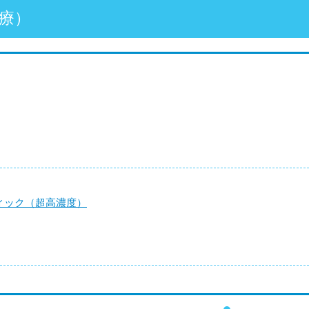
療）
ィック（超高濃度）