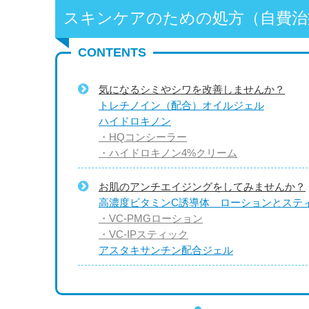
スキンケアのための処方（自費治
CONTENTS
気になるシミやシワを改善しませんか？
トレチノイン（配合）オイルジェル
ハイドロキノン
・HQコンシーラー
・ハイドロキノン4%クリーム
お肌のアンチエイジングをしてみませんか？
高濃度ビタミンC誘導体 ローションとステ
・VC-PMGローション
・VC-IPスティック
アスタキサンチン配合ジェル